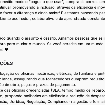
o inédito modelo “pague o que usar”, compra de carros sem
tinuar promovendo a inclusão, através da eficiência e ino
e fazer a diferença é ainda maior! E estamos buscando pess
biente acolhedor, colaborativo e de aprendizado constant
jado quando o assunto é desafio. Amamos pessoas que se
sobra para mudar o mundo. Se você acredita em um mundo
er! ♥
IÇÕES
gação de oficinas mecânicas, elétricas, de funilaria e pint
liance, assegurando que fornecedores cumpram requisitos 
ão de obra, peças e prazos de pagamento.
e das oficinas credenciadas (SLA, tempo médio de reparo, 
sto, propondo melhorias em eficiência e redução de despesa
nsão, Jurídico, Regulação, Compliance) na gestão e formal