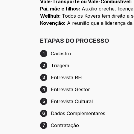
Vale-Transporte ou Vale-Combustível:
Pai, mãe e filhos:
Auxílio creche, licença
Wellhub:
Todos os Kovers têm direito a s
Kovenção:
A reunião que a liderança da 
ETAPAS DO PROCESSO
Cadastro
1
Etapa 1: Cadastro
Triagem
2
Etapa 2: Triagem
Entrevista RH
3
Etapa 3: Entrevista RH
Entrevista Gestor
4
Etapa 4: Entrevista Gestor
Entrevista Cultural
5
Etapa 5: Entrevista Cultural
Dados Complementares
6
Etapa 6: Dados Complementares
Contratação
7
Etapa 7: Contratação