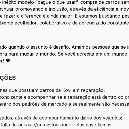
o inédito modelo “pague o que usar”, compra de carros sem
tinuar promovendo a inclusão, através da eficiência e ino
e fazer a diferença é ainda maior! E estamos buscando pess
biente acolhedor, colaborativo e de aprendizado constant
jado quando o assunto é desafio. Amamos pessoas que se
sobra para mudar o mundo. Se você acredita em um mundo
er! ♥
IÇÕES
ernas que possuem carros da Kovi em reparação;
á condizente e acompanhar se a reparação está dentro do 
dentro dos padrões de mercado e se realmente são necessá
lizados, através de acompanhamento diário dos veículos;
alta de peças e/ou gestões incorretas das oficinas;